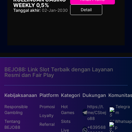
WEEKLY 0,5%
Detail
Tanggal akhir:
02-Jan-2030
BEJO88: Link Slot Terbaik dengan Layanan
Resmi dan Fair Play
Kebijaksanaan
Platform
Kategori
Dukungan
Komunita
Responsible
Promosi
Hot
https://t.
Telegra
Gambling
Games
me/CSbej
m
Loyalty
o88
Tentang
Slots
Whatsa
Referral
BEJO88
+639568
p
Live