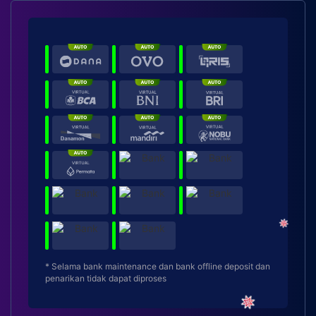
* Selama bank maintenance dan bank offline deposit dan
penarikan tidak dapat diproses