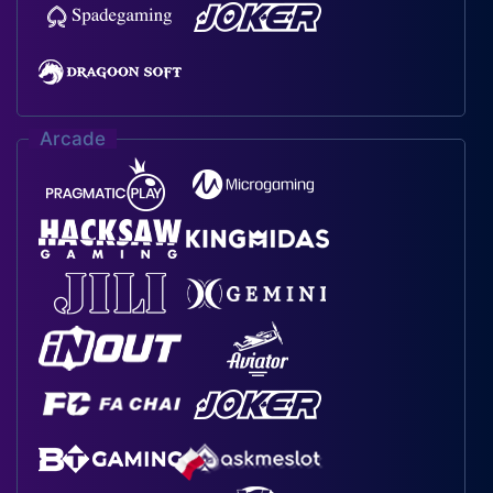
Arcade