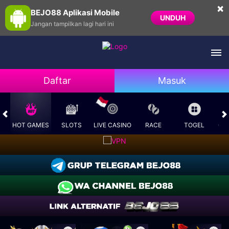
×
BEJO88 Aplikasi Mobile
UNDUH
Jangan tampilkan lagi hari ini
Daftar
Masuk
HOT GAMES
SLOTS
LIVE CASINO
RACE
TOGEL
OL