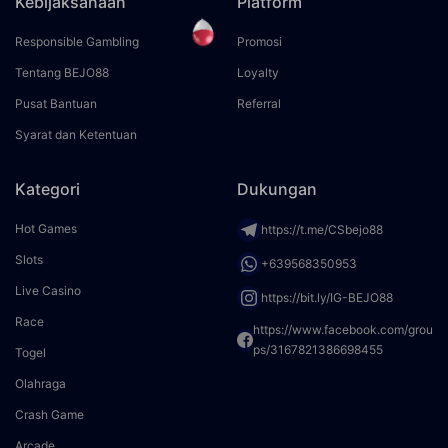
Kebijaksanaan
Platform
Responsible Gambling
Promosi
Tentang BEJO88
Loyalty
Pusat Bantuan
Referral
Syarat dan Ketentuan
Kategori
Dukungan
Hot Games
https://t.me/CSbejo88
Slots
+639568350953
Live Casino
https://bit.ly/IG-BEJO88
Race
https://www.facebook.com/grou
ps/3167821386698455
Togel
Olahraga
Crash Game
Arcade