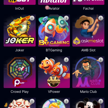
InOut
Aviator
Fachai
i
i
i
Joker
BTGaming
AMB Slot
i
i
i
Crowd Play
VPower
Mario Club
i
i
i