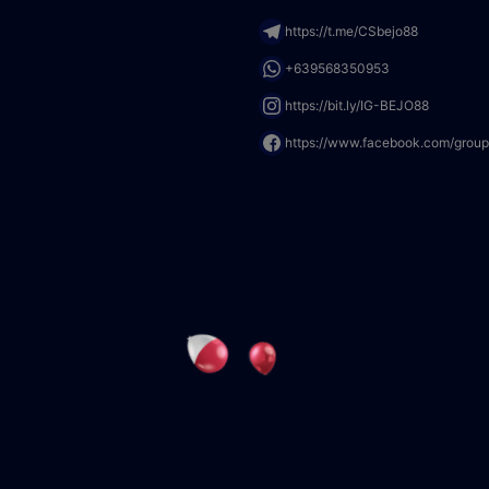
https://t.me/CSbejo88
+639568350953
https://bit.ly/IG-BEJO88
https://www.facebook.com/gro