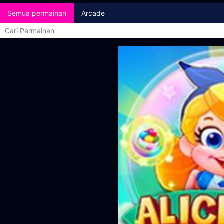
Semua permainan
Arcade