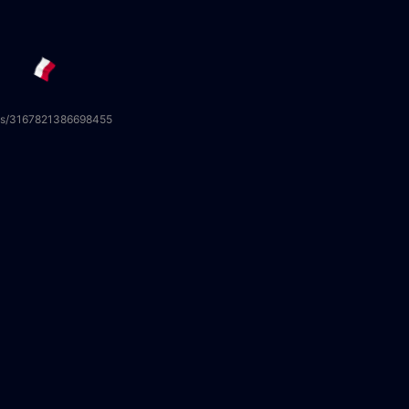
ups/3167821386698455