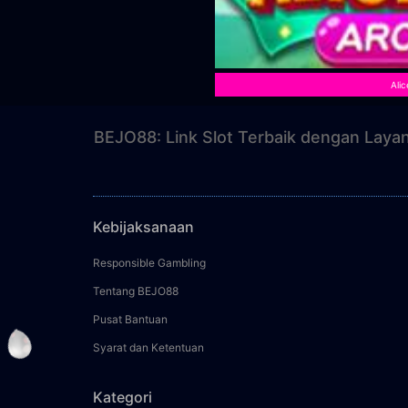
Ali
BEJO88: Link Slot Terbaik dengan Layan
Kebijaksanaan
Responsible Gambling
Tentang BEJO88
Pusat Bantuan
Syarat dan Ketentuan
Kategori