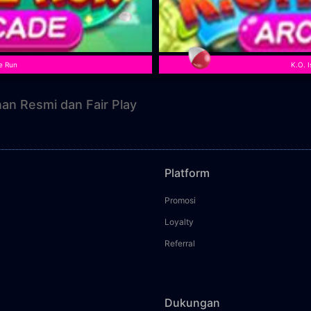
ce Run
K.O. I
an Resmi dan Fair Play
Platform
Promosi
Loyalty
Referral
Dukungan