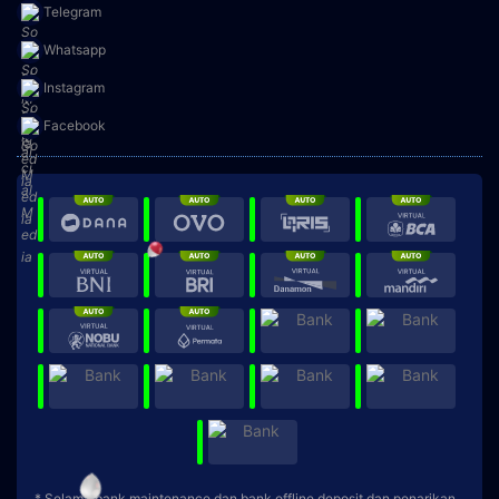
Telegram
Whatsapp
Instagram
Facebook
* Selama bank maintenance dan bank offline deposit dan penarikan