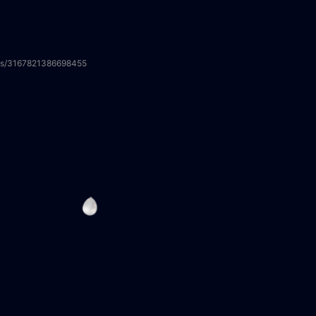
ups/3167821386698455