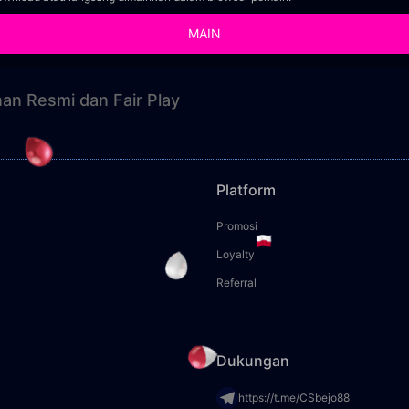
MAIN
an Resmi dan Fair Play
Platform
Promosi
Loyalty
Referral
Dukungan
https://t.me/CSbejo88