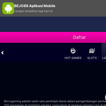
BEJO88 Aplikasi Mobile
Jangan tampilkan lagi hari ini
Daftar
HOT GAMES
SLOTS
LI
Microgaming adalah salah satu pemimpin dunia dalam pemgembangan permainan
700 permainan di portofolio mereka, yang dapat di jalankan dengan cara di