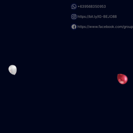
+639568350953
https://bit.ly/IG-BEJO88
https://www.facebook.com/gro